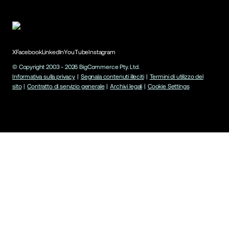
X
Facebook
LinkedIn
YouTube
Instagram
© Copyright 2003 -
2026
BigCommerce Pty. Ltd.
Informativa sulla privacy
|
Segnala contenuti illeciti
|
Termini di utilizzo del
sito
|
Contratto di servizio generale
|
Archivi legali
|
Cookie Settings