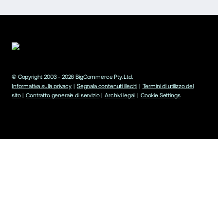
© Copyright 2003 -
2026
BigCommerce Pty. Ltd.
Informativa sulla privacy
|
Segnala contenuti illeciti
|
Termini di utilizzo del
sito
|
Contratto generale di servizio
|
Archivi legali
|
Cookie Settings