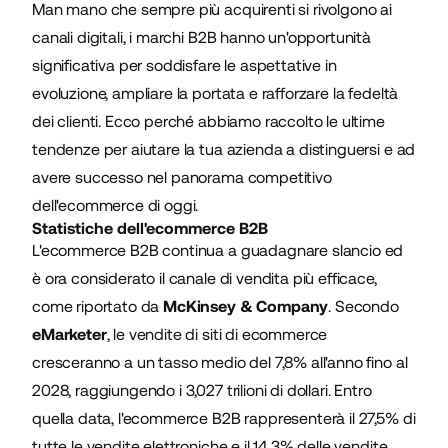
Man mano che sempre più acquirenti si rivolgono ai
canali digitali, i marchi B2B hanno un'opportunità
significativa per soddisfare le aspettative in
evoluzione, ampliare la portata e rafforzare la fedeltà
dei clienti. Ecco perché abbiamo raccolto le ultime
tendenze per aiutare la tua azienda a distinguersi e ad
avere successo nel panorama competitivo
dell'ecommerce di oggi.
Statistiche dell'ecommerce B2B
L'ecommerce B2B continua a guadagnare slancio ed
è ora considerato il canale di vendita più efficace,
come riportato da
McKinsey & Company
. Secondo
eMarketer
, le vendite di siti di ecommerce
cresceranno a un tasso medio del 7,8% all'anno fino al
2028, raggiungendo i 3,027 trilioni di dollari. Entro
quella data, l'ecommerce B2B rappresenterà il 27,5% di
tutte le vendite elettroniche e il 14,3% delle vendite