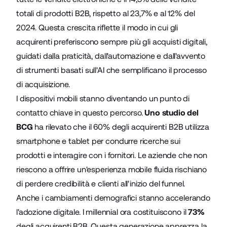
totali di prodotti B2B, rispetto al 23,7% e al 12% del
2024. Questa crescita riflette il modo in cui gli
acquirenti preferiscono sempre più gli acquisti digitali,
guidati dalla praticità, dall'automazione e dall'avvento
di strumenti basati sull'AI che semplificano il processo
di acquisizione.
I dispositivi mobili stanno diventando un punto di
contatto chiave in questo percorso.
Uno studio del
BCG
ha rilevato che il 60% degli acquirenti B2B utilizza
smartphone e tablet per condurre ricerche sui
prodotti e interagire con i fornitori. Le aziende che non
riescono a offrire un'esperienza mobile fluida rischiano
di perdere credibilità e clienti all'inizio del funnel.
Anche i cambiamenti demografici stanno accelerando
l'adozione digitale. I millennial ora costituiscono il
73%
degli acquirenti B2B. Questa generazione apprezza la