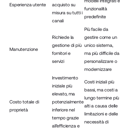
modelli integrati e
Esperienza utente
acquisto su
funzionalità
misura su tutti i
predefinite
canali
Più facile da
Richiede la
gestire come un
gestione di più
unico sistema,
Manutenzione
fornitori e
ma più difficile da
servizi
personalizzare o
modernizzare
Investimento
Costi iniziali più
iniziale più
bassi, ma costi a
elevato, ma
lungo termine più
Costo totale di
potenzialmente
alti a causa delle
proprietà
inferiore nel
limitazioni e delle
tempo grazie
necessità di
all'efficienza e