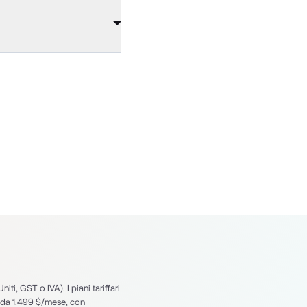
ti, GST o IVA). I piani tariffari 
da 1.499 $/mese, con 