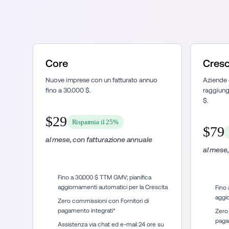
Core
Cresc
Nuove imprese con un fatturato annuo 
Aziende 
fino a 30.000 $.
raggiung
$.
$29
Risparmia il 25%
$79
al mese, con fatturazione annuale
al mese,
Fino a 30.000 $ TTM GMV; pianifica 
aggiornamenti automatici per la Crescita
Fino 
aggi
Zero commissioni con Fornitori di 
pagamento integrati* 
Zero 
paga
Assistenza via chat ed e-mail 24 ore su 