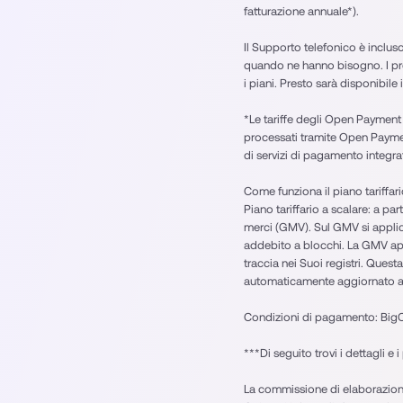
fatturazione annuale*).
Il Supporto telefonico è inclus
quando ne hanno bisogno. I prez
i piani. Presto sarà disponibil
*Le tariffe degli Open Payment
processati tramite Open Payment 
di servizi di pagamento integr
Come funziona il piano tariffari
Piano tariffario a scalare: a pa
merci (GMV). Sul GMV si applica
addebito a blocchi. La GMV appl
traccia nei Suoi registri. Quest
automaticamente aggiornato a
Condizioni di pagamento: Big
***Di seguito trovi i dettagli e
La commissione di elaborazione 