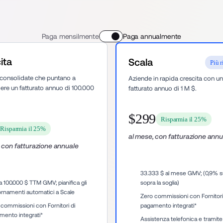
Paga mensilmente
Paga annualmente
ita
Scala
Più r
consolidate che puntano a 
Aziende in rapida crescita con un 
ere un fatturato annuo di 100.000 
fatturato annuo di 1 M $.
$299
Risparmia il 25%
Risparmia il 25%
al mese, con fatturazione annu
 con fatturazione annuale
33.333 $ al mese GMV; (0,9% s
a 100.000 $ TTM GMV; pianifica gli 
sopra la soglia)
ornamenti automatici a Scale
Zero commissioni con Fornitori 
commissioni con Fornitori di 
pagamento integrati*
mento integrati* 
Assistenza telefonica e tramite 