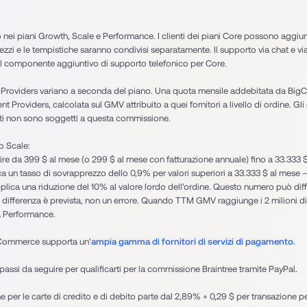
o nei piani Growth, Scale e Performance. I clienti dei piani Core possono aggiu
zi e le tempistiche saranno condivisi separatamente. Il supporto via chat e via e
e il componente aggiuntivo di supporto telefonico per Core.
 Providers variano a seconda del piano. Una quota mensile addebitata da BigC
Providers, calcolata sul GMV attribuito a quei fornitori a livello di ordine. Gli or
ati non sono soggetti a questa commissione.
o Scale:
rtire da 399 $ al mese (o 299 $ al mese con fatturazione annuale) fino a 33.333 
 un tasso di sovrapprezzo dello 0,9% per valori superiori a 33.333 $ al mese — 
ica una riduzione del 10% al valore lordo dell'ordine. Questo numero può diffe
a differenza è prevista, non un errore. Quando TTM GMV raggiunge i 2 milioni di d
 Performance.
Commerce supporta un'
ampia gamma di fornitori di servizi di pagamento.
 i passi da seguire per qualificarti per la commissione Braintree tramite PayPal.
per le carte di credito e di debito parte dal 2,89% + 0,29 $ per transazione per