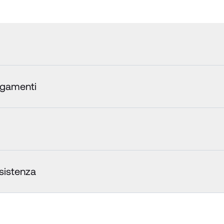
agamenti
ssistenza