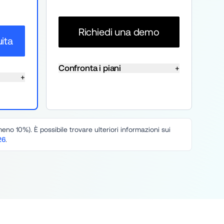
Richiedi una demo
uita
Confronta i piani
+
+
o 10%). È possibile trovare ulteriori informazioni sui 
26
.