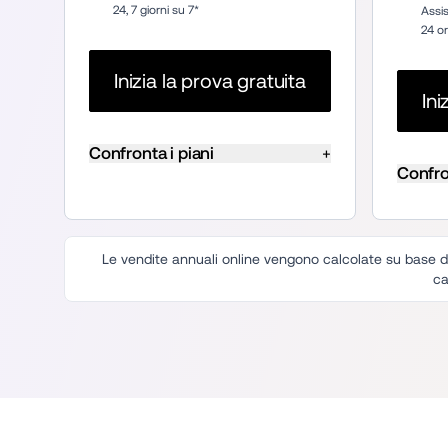
24, 7 giorni su 7*
Assis
24 or
Inizia la prova gratuita
Ini
Confronta i piani
+
Confro
Le vendite annuali online vengono calcolate su base di 
ca