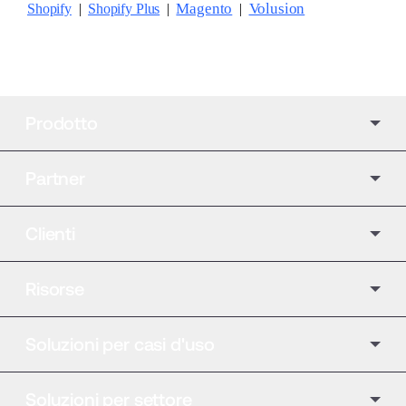
Magento
Volusion
Shopify
|
Shopify Plus
  |  
  |  
Prodotto
Partner
Clienti
Risorse
Soluzioni per casi d'uso
Soluzioni per settore