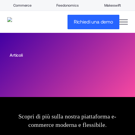
Commerce
Feedonomics
Makeswift
open
Richiedi una demo
Articoli
Scopri di più sulla nostra piattaforma e-
commerce moderna e flessibile.