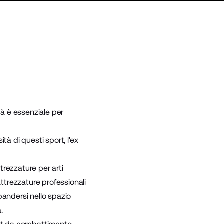
tà è essenziale per
tà di questi sport, l'ex
trezzature per arti
attrezzature professionali
pandersi nello spazio
a.