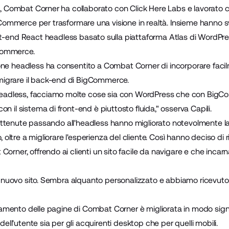
ss, Combat Corner ha collaborato con
Click Here Labs
e lavorato c
gCommerce
per trasformare una visione in realtà. Insieme hanno s
nt-end
React
headless basato sulla
piattaforma Atlas di WordPr
Commerce.
one headless ha consentito a Combat Corner di incorporare faci
igrare il back-end di BigCommerce.
è headless, facciamo molte cose sia con WordPress che con BigC
n il sistema di front-end è piuttosto fluida," osserva Capili.
ità ottenute passando all'headless hanno migliorato notevolmente 
o, oltre a migliorare l'esperienza del cliente. Così hanno deciso di 
orner, offrendo ai clienti un sito facile da navigare e che incar
tro nuovo sito. Sembra alquanto personalizzato e abbiamo ricevut
ricamento delle pagine di Combat Corner è migliorata in modo sign
 dell'utente sia per gli acquirenti desktop che per quelli mobili.