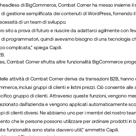
tà headless di BigCommerce, Combat Corner ha messo insieme il 
 di gestione semplificata dei contenuti di WordPress, fornendo il
cessità di un team di sviluppo.
o sito a prova di futuro e riuscire da adattarci agilmente con l'evo
di programmatori, quindi avevamo bisogno di una tecnologia ch
o complicata," spiega Capili.
2B.
ess, Combat Corner sfrutta altre funzionalità BigCommerce proge
elle attività di Combat Corner deriva da transazioni B2B, hanno d
ommerce, inclusi
gruppi di clienti
e
listini prezzi
. Ciò consente alle 
ecifico gruppo di clienti. Attraverso queste funzioni, vengono messi
selezionato dall'azienda e vengono applicati automaticamente scont
i di clienti diversi. Ne abbiamo uno per i membri del nostro team
to che le persone possono utilizzare per ordinare prodotti in bl
te funzionalità sono state davvero utili," ammette Capili.