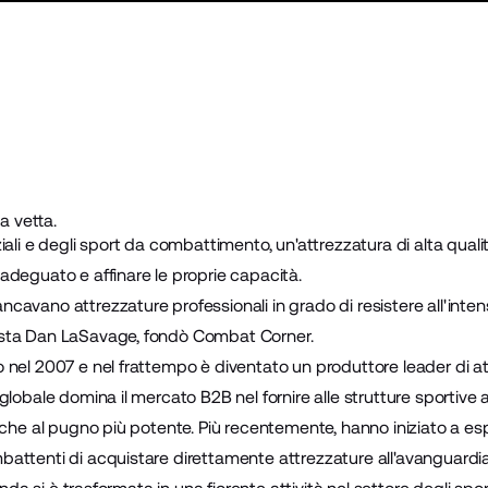
a vetta.
iali e degli sport da combattimento, un'attrezzatura di alta quali
adeguato e affinare le proprie capacità.
vano attrezzature professionali in grado di resistere all'intensi
sta Dan LaSavage, fondò
Combat Corner
.
nel 2007 e nel frattempo è diventato un produttore leader di at
lobale domina il mercato B2B nel fornire alle strutture sportive 
nche al pugno più potente. Più recentemente, hanno iniziato a es
attenti di acquistare direttamente attrezzature all'avanguardi