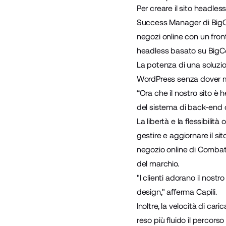
Per creare il sito headle
Success Manager di Bi
negozi online con un fro
headless basato su Big
La potenza di una soluzi
WordPress senza dover m
“Ora che il nostro sito 
del sistema di back-end co
La libertà e la flessibil
gestire e aggiornare il sit
negozio online di Combat C
del marchio.
"I clienti adorano il nos
design," afferma Capili.
Inoltre, la velocità di ca
reso più fluido il percorso