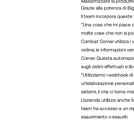
Massimizzare la produttiv
Grazie alla potenza di Bi
Il team incorpora queste f
“Una cosa che mi piace d
molte cose che non si pot
Combat Corner utilizza i 
ordine, le informazioni v
Corner. Questa automazio
sugli ordini effettuati e 
"Utilizziamo i webhook d
un'elaborazione personali
sistemi, il che ci torna mol
L'azienda utilizza anche 
team ha accesso a un repo
esaurimento o esauriti.