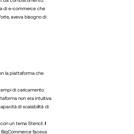
port da combattimento.
orma di e-commerce che
forte, aveva bisogno di
on la piattaforma che
 i tempi di caricamento
ttaforma non era intuitiva
apacità di scalabilità di
on un tema Stencil. Il
he BigCommerce faceva