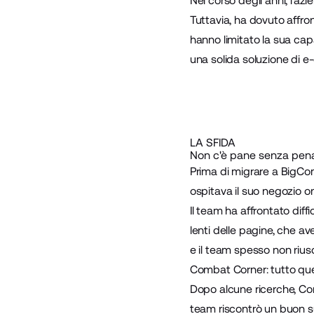
Nel corso degli anni, l'az
Tuttavia, ha dovuto affr
hanno limitato la sua cap
una solida soluzione di 
LA SFIDA
Non c'è pane senza pen
Prima di migrare a BigCo
ospitava il suo negozio on
Il team ha affrontato diff
lenti delle pagine, che av
e il team spesso non riusci
Combat Corner: tutto que
Dopo alcune ricerche, Com
team riscontrò un buon 