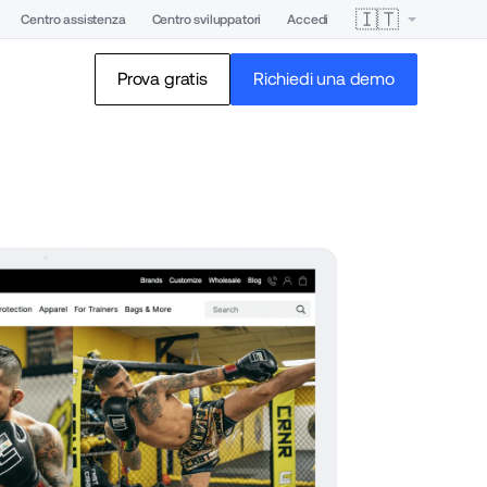
🇮🇹
Centro assistenza
Centro sviluppatori
Accedi
Prova gratis
Richiedi una demo