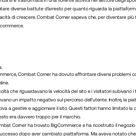
ienda si è trasformata in una fiorente attività nel settore degli s
ontare diverse battute d'arresto per quanto riguarda la piattaf
acità di crescere. Combat Corner sapeva che, per diventare più 
e-commerce.
a.
mmerce, Combat Corner ha dovuto affrontare diversi problemi c
line.
icoltà che riguardavano la velocità del sito e i visitatori subivano
evano un impatto negativo sul percorso dell'utente. Inoltre, la pia
va a gestire e aggiornare il sito. Questi fattori hanno limitato la c
sto era davvero troppo per il marchio.
bat Corner ha trovato BigCommerce e ha ricostruito il negozio c
successo dopo aver cambiato piattaforma. Ma aveva notato c