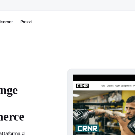
isorse
Prezzi
unge
merce
iattaforma di