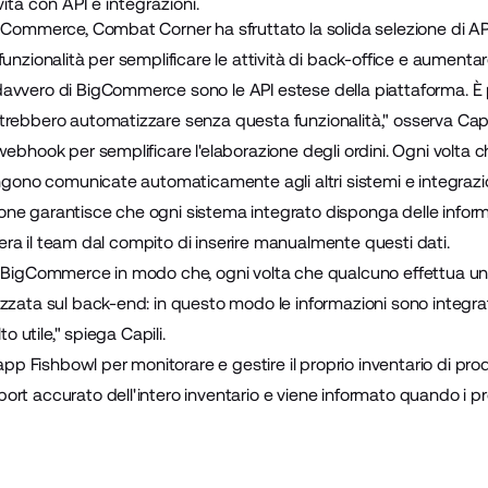
ità con API e integrazioni.
gCommerce, Combat Corner ha sfruttato la solida selezione di AP
unzionalità per semplificare le attività di back-office e aumentare
avvero di BigCommerce sono le API estese della piattaforma. È 
rebbero automatizzare senza questa funzionalità," osserva Capil
webhook per semplificare l'elaborazione degli ordini. Ogni volta 
engono comunicate automaticamente agli altri sistemi e integrazi
ne garantisce che ogni sistema integrato disponga delle inform
libera il team dal compito di inserire manualmente questi dati.
i BigCommerce in modo che, ogni volta che qualcuno effettua u
zzata sul back-end: in questo modo le informazioni sono integrat
to utile," spiega Capili.
l'app
Fishbowl
per monitorare e gestire il proprio inventario di pro
rt accurato dell'intero inventario e viene informato quando i pr