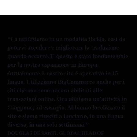
“La utilizziamo in un modalità ibrida, così da
potervi accedere e migliorare la traduzione
quando occorre. E questo è stato fondamentale
per la nostra espansione in Europa.
Attualmente il nostro sito è operativo in 15
lingue. Utilizziamo BigCommerce anche per i
siti che non sono ancora abilitati alle
transazioni online. Ora abbiamo un'attività in
Giappone, ad esempio. Abbiamo localizzato il
sito e siamo riusciti a lanciarlo, in una lingua
diversa, in una sola settimana.”
DOUGLAS DE SANTI
, GLOBAL HEAD OF