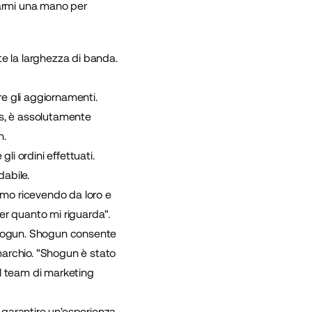
armi una mano per
te la larghezza di banda.
e gli aggiornamenti.
ss, è assolutamente
n.
gli ordini effettuati.
dabile.
amo ricevendo da loro e
er quanto mi riguarda".
ogun
. Shogun consente
 marchio. "Shogun è stato
l team di marketing
 garantire un'esperienza