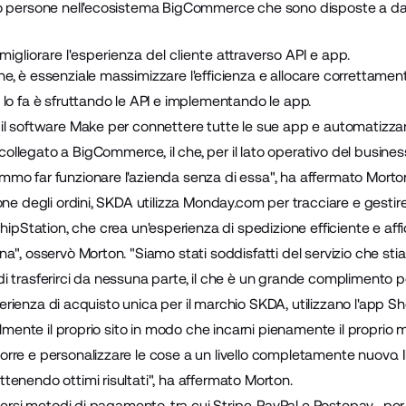
no persone nell'ecosistema BigCommerce che sono disposte a d
migliorare l'esperienza del cliente attraverso API e app.
, è essenziale massimizzare l'efficienza e allocare correttamen
lo fa è sfruttando le API e implementando le app.
il software
Make
per connettere tutte le sue app e automatizzar
llegato a BigCommerce, il che, per il lato operativo del busine
mo far funzionare l'azienda senza di essa", ha affermato Morto
ne degli ordini, SKDA utilizza
Monday.com
per tracciare e gestire 
hipStation
, che crea un'esperienza di spedizione efficiente e affi
a", osservò Morton. "Siamo stati soddisfatti del servizio che sti
 trasferirci da nessuna parte, il che è un grande complimento p
esperienza di acquisto unica per il marchio SKDA, utilizzano l'app
Sh
cilmente il proprio sito in modo che incarni pienamente il proprio
rre e personalizzare le cose a un livello completamente nuovo. I
enendo ottimi risultati", ha affermato Morton.
iversi metodi di pagamento, tra cui
Stripe
,
PayPal
e
Postepay
, per