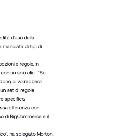
lità d'uso della
a manciata di tipi di
pzioni e regole. In
con un solo clic. "Se
edono, ci vorrebbero
 un set di regole
e specifico.
ssa efficienza con
co di BigCommerce e il
ico", ha spiegato Morton.