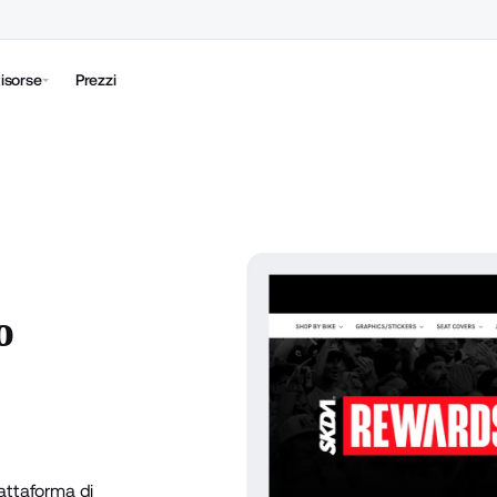
isorse
Prezzi
o
iattaforma di