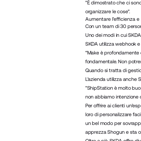
"È dimostrato che ci so
organizzare le cose".
Aumentare l'efficienza e 
Con un team di 30 persone
Uno dei modi in cui SKDA 
SKDA utilizza webhook e 
“Make è profondamente co
fondamentale. Non potrem
Quando si tratta di gestio
L'azienda utilizza anche
S
"ShipStation è molto buon
non abbiamo intenzione di
Per offrire ai clienti un'
loro di personalizzare fa
un bel modo per sovrappo
apprezza Shogun e sta ott
Oltre a ciò, SKDA offre d