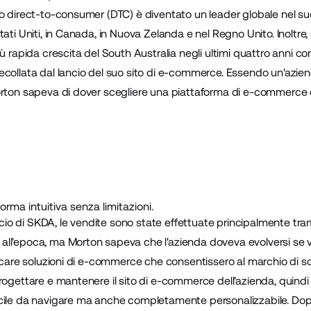
io direct-to-consumer (DTC) è diventato un leader globale nel 
tati Uniti, in Canada, in Nuova Zelanda e nel Regno Unito. Inoltr
ù rapida crescita del South Australia negli ultimi quattro anni co
ecollata dal lancio del suo sito di e-commerce. Essendo un'azi
orton sapeva di dover scegliere una piattaforma di e-commerce 
forma intuitiva senza limitazioni.
ancio di SKDA, le vendite sono state effettuate principalmente tr
ll'epoca, ma Morton sapeva che l'azienda doveva evolversi se v
ercare soluzioni di e-commerce che consentissero al marchio di 
rogettare e mantenere il sito di e-commerce dell'azienda, quind
cile da navigare ma anche completamente personalizzabile. Dop