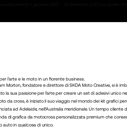
nce del periodo 1 gennaio 2021 – 31 dicembre 2021 con quelle de
er l'arte e le moto in un fiorente business.
Sam Morton, fondatore e direttore di
SKDA Moto Creative
, si è im
to la sua passione per l'arte per creare un set di adesivi unico 
o da cross, è iniziato il suo viaggio nel mondo dei kit grafici pers
nciata ad Adelaide, nell'Australia meridionale. Un tempo cliente d
ienda di grafica da motocross personalizzata premium che consente
o auto in qualcosa di unico.