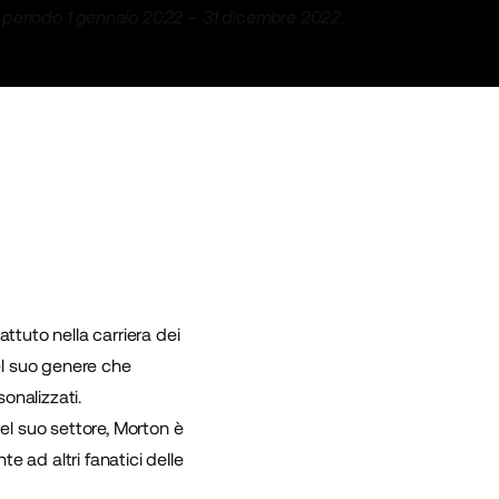
l periodo 1 gennaio 2022 – 31 dicembre 2022.
battuto nella carriera dei
nel suo genere che
onalizzati.
el suo settore, Morton è
 ad altri fanatici delle