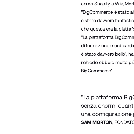
come Shopify e Wix, Mo
"BigCommerce è stato abba
è stato davvero fantasti
che questa era la piatta
"La piattaforma BigComme
di formazione e onboardin
è stato davvero bello", h
richiederebbero molte più
BigCommerce".
“La piattaforma Big
senza enormi quanti
una configurazione p
SAM MORTON
, FONDAT