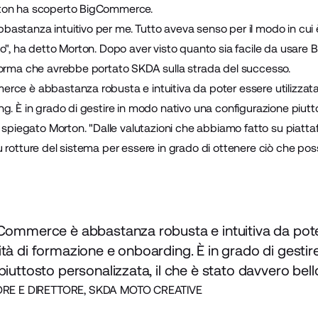
rton ha scoperto BigCommerce.
stanza intuitivo per me. Tutto aveva senso per il modo in cui è
co", ha detto Morton. Dopo aver visto quanto sia facile da usar
forma che avrebbe portato SKDA sulla strada del successo.
rce è abbastanza robusta e intuitiva da poter essere utilizzat
g. È in grado di gestire in modo nativo una configurazione piutto
a spiegato Morton. "Dalle valutazioni che abbiamo fatto su piatta
 rotture del sistema per essere in grado di ottenere ciò che po
Commerce è abbastanza robusta e intuitiva da poter
tà di formazione e onboarding. È in grado di gestir
iuttosto personalizzata, il che è stato davvero bello
ORE E DIRETTORE, SKDA MOTO CREATIVE