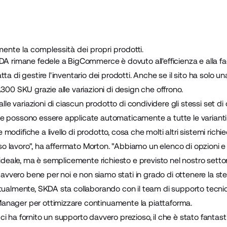
mente la complessità dei propri prodotti.
DA rimane fedele a BigCommerce è dovuto all'efficienza e alla faci
ta di gestire l'inventario dei prodotti. Anche se il sito ha solo un
.300 SKU grazie alle variazioni di design che offrono.
variazioni di ciascun prodotto di condividere gli stessi set di o
e possono essere applicate automaticamente a tutte le varianti 
odifiche a livello di prodotto, cosa che molti altri sistemi richi
esso lavoro", ha affermato Morton. "Abbiamo un elenco di opzioni e
'ideale, ma è semplicemente richiesto e previsto nel nostro settor
vero bene per noi e non siamo stati in grado di ottenere la ste
ttualmente, SKDA sta collaborando con il team di supporto tecni
anager per ottimizzare continuamente la piattaforma.
i ha fornito un supporto davvero prezioso, il che è stato fantast