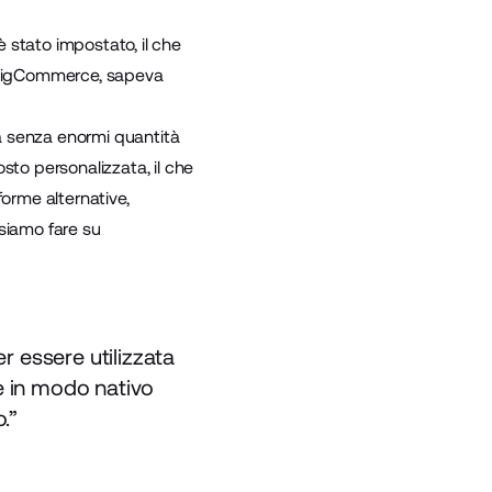
 stato impostato, il che
e BigCommerce, sapeva
a senza enormi quantità
sto personalizzata, il che
forme alternative,
ssiamo fare su
 essere utilizzata
e in modo nativo
.”