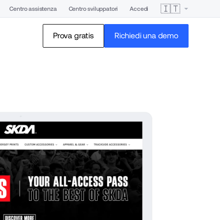
🇮🇹
Centro assistenza
Centro sviluppatori
Accedi
Prova gratis
Richiedi una demo