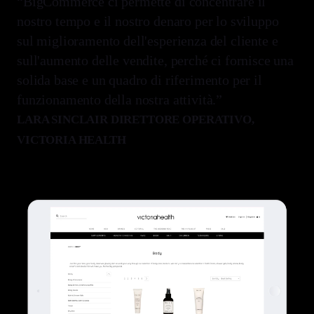
“BigCommerce ci permette di concentrare il
nostro tempo e il nostro denaro per lo sviluppo
sul miglioramento dell'esperienza del cliente e
sull'aumento delle vendite, perché ci fornisce una
solida base e un quadro di riferimento per il
funzionamento della nostra attività.”
LARA SINCLAIR DIRETTORE OPERATIVO,
VICTORIA HEALTH