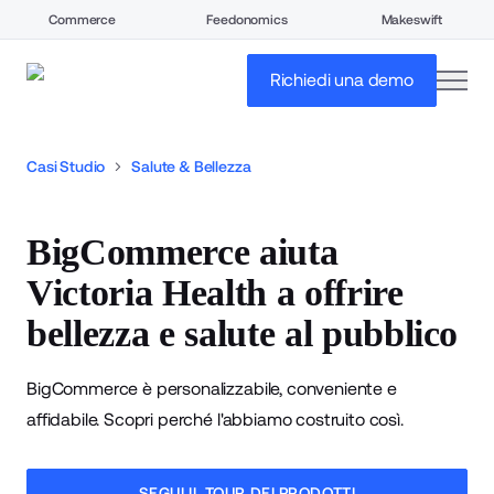
Commerce
Feedonomics
Makeswift
open
Richiedi una demo
Casi Studio
Salute & Bellezza
BigCommerce aiuta
Victoria Health a offrire
bellezza e salute al pubblico
BigCommerce è personalizzabile, conveniente e
affidabile. Scopri perché l'abbiamo costruito così.
SEGUI IL TOUR DEI PRODOTTI