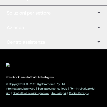
Soluzioni per settore
Azienda
Centro assistenza
X
Facebook
LinkedIn
YouTube
Instagram
© Copyright 2003 -
2026
BigCommerce Pty. Ltd.
Informativa sulla privacy
|
Segnala contenuti illeciti
|
Termini di utilizzo del
sito
|
Contratto di servizio generale
|
Archivi legali
|
Cookie Settings