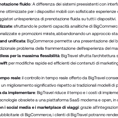
notazione fluido
: A differenza dei sistemi preesistenti con inte
ine ottimizzate per i dispositivi mobili con sofisticate esperienze
giatori un'esperienza di prenotazione fluida su tutti i dispositivi.
lizzate
: sfruttando le potenti capacità analitiche di BigCommerce
nalizzate e promozioni mirate, abbandonando un approccio sta
and unificata
: BigCommerce permette una presentazione del bran
radizionale problema della frammentazione dell'esperienza del ma
ess per la massima flessibilità
: BigTravel sfrutta l'architettura
wift
per modifiche rapide ed efficienti dei contenuti di marketing
tempo reale
: il controllo in tempo reale offerto da BigTravel co
 un miglioramento significativo rispetto ai tradizionali modelli di p
a da implementare
: BigTravel riduce il tempo e i costi di imple
ecnologie obsolete a una piattaforma SaaS moderna e open, in c
n i social media e i marketplace di viaggi
: grazie all'integrazi
ubblicitarie di BigCommerce, i clienti di BigTravel potranno rendere 