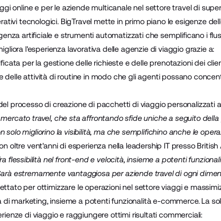
iaggi online e per le aziende multicanale nel settore travel di sup
erativi tecnologici. BigTravel mette in primo piano le esigenze dell
igenza artificiale e strumenti automatizzati che semplificano i flus
igliora l'esperienza lavorativa delle agenzie di viaggio grazie a:
ficata per la gestione delle richieste e delle prenotazioni dei clienti
delle attività di routine in modo che gli agenti possano concentrar
el processo di creazione di pacchetti di viaggio personalizzati at
 mercato travel, che sta affrontando sfide uniche a seguito dell
 solo migliorino la visibilità, ma che semplifichino anche le operaz
on oltre vent'anni di esperienza nella leadership IT presso British
ra flessibilità nel front-end e velocità, insieme a potenti funzi
Sarà estremamente vantaggiosa per aziende travel di ogni dimen
ettato per ottimizzare le operazioni nel settore viaggi e massimiz
ità di marketing, insieme a potenti funzionalità e-commerce. La so
erienze di viaggio e raggiungere ottimi risultati commerciali: