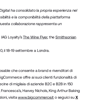
Digital ha consolidato la propria esperienza nel
sibilità e la componibilità della piattaforma
 Questa collaborazione rappresenta un
 IAG Loyalty’s
The Wine Flyer
, the
Smithsonian
10, il 18-19 settembre a Londra.
ble che consente a brand e rivenditori di
BigCommerce offre ai suoi clienti funzionalità di
Decine di migliaia di aziende B2C e B2B in 150
, Francesca’s, Harvey Nichols, King Arthur Baking
oni, visita
www.bigcommerce.it
o seguici su
X