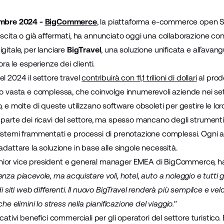
embre 2024 -
BigCommerce
, la piattaforma e-commerce open S
escita o già affermati, ha annunciato oggi una collaborazione co
gitale, per lanciare
BigTravel
, una soluzione unificata e all’avan
ora le esperienze dei clienti.
l 2024 il settore travel
contribuirà con 11,1 trilioni di dollari
al prodo
o vasta e complessa, che coinvolge innumerevoli aziende nei settori
, e molte di queste utilizzano software obsoleti per gestire le loro
 parte dei ricavi del settore, ma spesso mancano degli strumenti
istemi frammentati e processi di prenotazione complessi. Ogni a
adattare la soluzione in base alle singole necessità.
enior vice president e general manager EMEA di BigCommerce, ha
za piacevole, ma acquistare voli, hotel, auto a noleggio e tutti gli
i siti web differenti. Il nuovo BigTravel renderà più semplice e vel
che elimini lo stress nella pianificazione del viaggio."
cativi benefici commerciali per gli operatori del settore turistico.