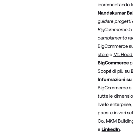
incrementando le 
Nandakumar Ba
guidare progetti 
BigCommerce la r
cambiamento radic
BigCommerce supp
store
e
Mt. Hoo
BigCommerce
p
Scopri di più su
Informazioni s
BigCommerce è u
tutte le dimension
livello enterpris
paesi e in vari s
Co., MKM Building
e
LinkedIn
.