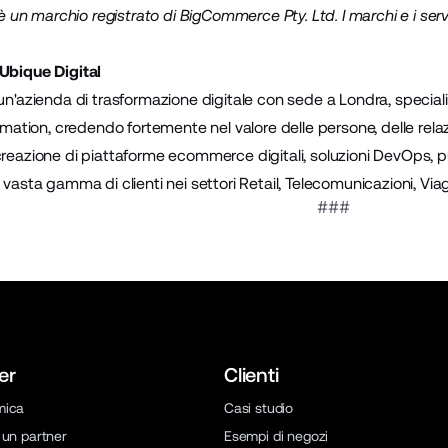
 un marchio registrato di BigCommerce Pty. Ltd. I marchi e i serviz
Ubique Digital
un'azienda di trasformazione digitale con sede a Londra, speciali
ormation, credendo fortemente nel valore delle persone, delle rela
creazione di piattaforme ecommerce digitali, soluzioni DevOps, p
 vasta gamma di clienti nei settori Retail, Telecomunicazioni, Via
###
er
Clienti
mica
Casi studio
 un partner
Esempi di negozi