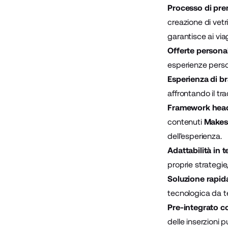
Processo di pre
creazione di vetr
garantisce ai viag
Offerte persona
esperienze perso
Esperienza di br
affrontando il t
Framework headl
contenuti
Makes
dell'esperienza.
Adattabilità in 
proprie strategie,
Soluzione rapid
tecnologica da t
Pre-integrato co
delle inserzioni p