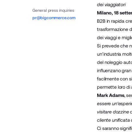
dei viaggiatori
General press inquiries
Milano, 18 sett
pr@bigcommerce.com
B2B in rapida cr
trasformazione di
dei viaggi e migli
Si prevede che ne
un'industria molt
del noleggio auto
influenzano gran
facilmente con s
permette loro di 
Mark Adams
, s
essere un'esperien
visitare dozzine d
cliente unificata 
Ci saranno signifi