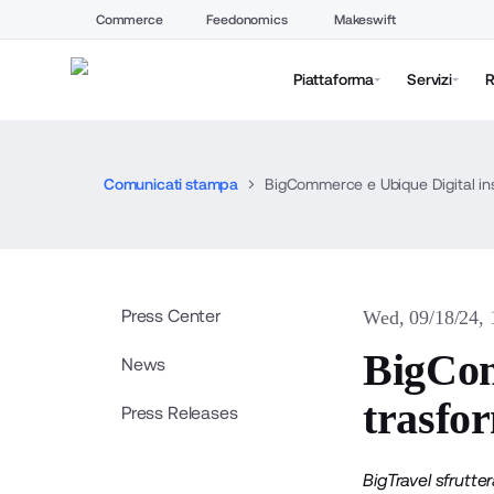
Commerce
Feedonomics
Makeswift
Piattaforma
Servizi
R
Comunicati stampa
BigCommerce e Ubique Digital ins
Press Center
Wed, 09/18/24,
BigCom
News
trasfor
Press Releases
BigTravel sfrutte