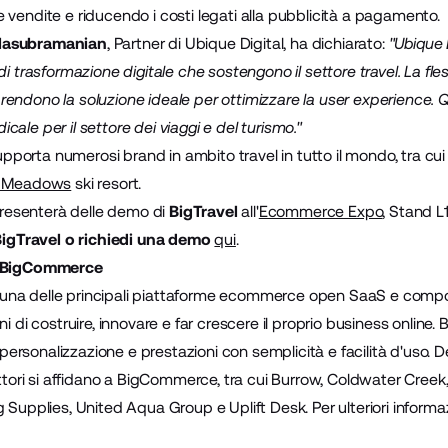
vendite e riducendo i costi legati alla pubblicità a pagamento.
lasubramanian
, Partner di Ubique Digital, ha dichiarato:
"Ubique 
di trasformazione digitale che sostengono il settore travel. La fles
endono la soluzione ideale per ottimizzare la user experience.
ale per il settore dei viaggi e del turismo."
orta numerosi brand in ambito travel in tutto il mondo, tra cui
d Meadows
ski resort.
resenterà delle demo di
BigTravel
all'
Ecommerce Expo
, Stand L
BigTravel o richiedi una demo
qui
.
u BigCommerce
na delle principali piattaforme ecommerce open SaaS e composa
i di costruire, innovare e far crescere il proprio business online. 
e, personalizzazione e prestazioni con semplicità e facilità d'uso. 
ettori si affidano a BigCommerce, tra cui Burrow, Coldwater Creek
 Supplies, United Aqua Group e Uplift Desk. Per ulteriori informazi