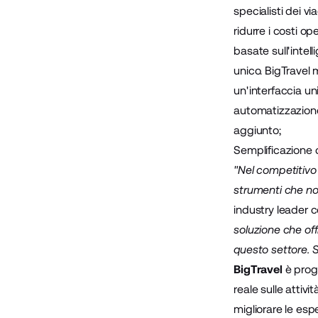
specialisti dei v
ridurre i costi op
basate sull'intell
unico. BigTravel m
un'interfaccia uni
automatizzazione 
aggiunto;
Semplificazione d
"Nel competitivo
strumenti che non
industry leader c
soluzione che off
questo settore. 
BigTravel
è prog
reale sulle attiv
migliorare le esp