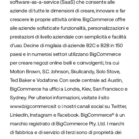
software-as-a-service (SaaS) che consente alle
aziende di tutte le dimensioni di creare, innovare e far
crescere le proprie attività online. BigCommerce offre
alle aziende sofisticate funzionalità, personalizzazioni e
prestazioni di livello aziendale con semplicità e facilità
d'uso. Decine di migliaia di aziende B2C e B2B in 150
paesi e in numerosi settori utilizzano BigCommerce
per creare negozi online belli e coinvolgenti, tra cui
Molton Brown, S.C. Johnson, Skullcandy, Solo Stove,
Ted Baker e Vodafone. Con sede centrale ad Austin,
BigCommerce ha uffici a Londra, Kiev, San Francisco e
Sydney. Per ulteriori informazioni, visitate il sito
www.bigcommerce.it
o i nostri canali social su
Twitter
,
LinkedIn
,
Instagram
e
Facebook
. BigCommerce® è un
marchio registrato di BigCommerce Pty. Ltd. I marchi
di fabbrica e di servizio di terzi sono di proprietà dei