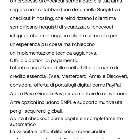
Un
processo di checkout
semplificato è la tua arma
segreta contro
l'abbandono del carrello
. Scegli tra i
checkout in hosting, che reindirizzano i clienti ma
semplificano i
requisiti di sicurezza
, o i checkout
integrati, che mantengono i clienti sul tuo sito per
un'esperienza più coesa ma richiedono
un'implementazione tecnica aggiuntiva.
Offri più opzioni di pagamento.
I clienti si aspettano delle scelte. Oltre alle carte di
credito essenziali (Visa, Mastercard, Amex e Discover),
considera l'offerta di portafogli digitali come PayPal,
Apple Pay e Google Pay per aumentare le conversioni.
Altre opzioni includono
BNPL
e
supporto multivaluta
per gli acquirenti globali.
Abilita il checkout come ospite e il completamento
automatico.
La velocità e l'affidabilità sono imprescindibili