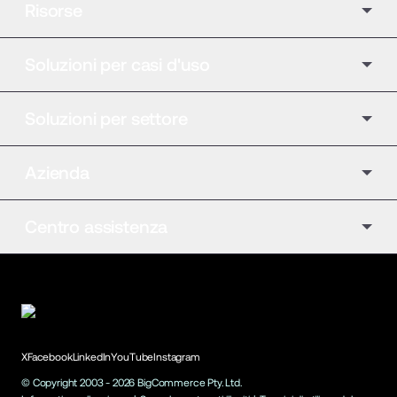
Risorse
Soluzioni per casi d'uso
Soluzioni per settore
Azienda
Centro assistenza
X
Facebook
LinkedIn
YouTube
Instagram
© Copyright 2003 -
2026
BigCommerce Pty. Ltd.