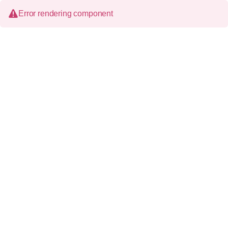
Error rendering component