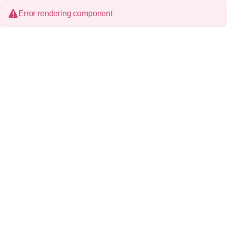
Error rendering component