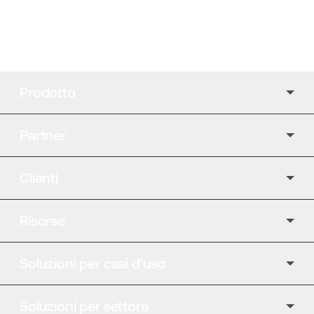
Prodotto
Partner
Clienti
Risorse
Soluzioni per casi d'uso
Soluzioni per settore