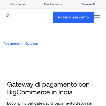
Commerce
Feedonomics
Makeswift
open
Richiedi una demo
Pagamenti
Gateway
Gateway di pagamento con 
BigCommerce in India
Ecco i principali gateway di pagamento disponibili 