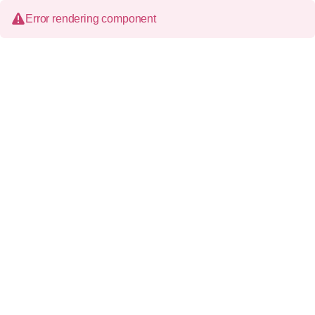
Error rendering component