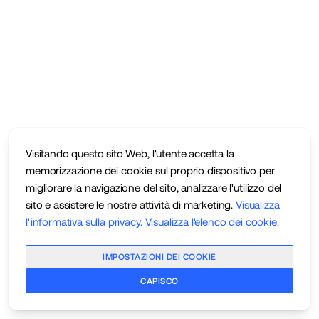
Visitando questo sito Web, l'utente accetta la
memorizzazione dei cookie sul proprio dispositivo per
migliorare la navigazione del sito, analizzare l'utilizzo del
sito e assistere le nostre attività di marketing.
Visualizza
l'informativa sulla privacy
.
Visualizza l'elenco dei cookie
.
IMPOSTAZIONI DEI COOKIE
CAPISCO