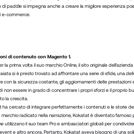
hio di paddle si impegna anche a creare la migliore esperienza possib
 di e-commerce.
zioni di contenuto con Magento 1.
la prima volta il suo marchio Online, il sito originale dell'aziend
aiata si è presto trovato ad affrontare una serie di sfide, una delle
e con la sicurezza costante, gli aggiornamenti delle prestazioni
di non essere in grado di concentrare i propri sforzi e il proprio b
o la crescita.
ha cercato di integrare perfettamente i contenuti e le storie dei s
marchio radicato nella narrazione, Kokatat è diventato famoso p
e utilizzano il suo team Pro e ambasciatori globali per condivider
 -event e altro ancora. Pertanto, Kokatat aveva bisogno di una so