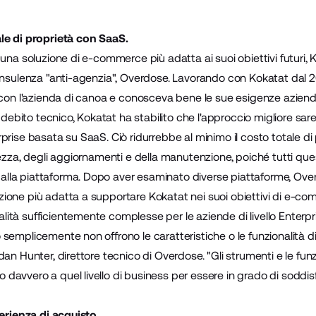
le di proprietà con SaaS.
una soluzione di e-commerce più adatta ai suoi obiettivi futuri, Ko
onsulenza "anti-agenzia",
Overdose
. Lavorando con Kokatat dal 
 con l'azienda di canoa e conosceva bene le sue esigenze azienda
l debito tecnico, Kokatat ha stabilito che l'approccio migliore sa
prise basata su SaaS. Ciò ridurrebbe al minimo il costo totale di 
rezza, degli aggiornamenti e della manutenzione, poiché tutti ques
la piattaforma. Dopo aver esaminato diverse piattaforme, Over
ione più adatta a supportare Kokatat nei suoi obiettivi di e-co
tà sufficientemente complesse per le aziende di livello Enterpri
semplicemente non offrono le caratteristiche o le funzionalità di
an Hunter, direttore tecnico di Overdose. "Gli strumenti e le funzi
avvero a quel livello di business per essere in grado di soddisf
perienza di acquisto.