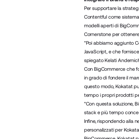
Per supportare la strateg
Contentful come sistema
modelli aperti di BigCom
Cornerstone
per ottenere 
"Poi abbiamo aggiunto C
JavaScript, e che fornisc
spiegato Kelati Andemic
Con BigCommerce che forni
in grado di fondere il mar
questo modo, Kokatat può 
tempo i propri prodotti p
"Con questa soluzione, B
stack e più tempo concen
Infine, rispondendo alla 
personalizzati
per Kokatat.
BigCommerce, Kokatat può