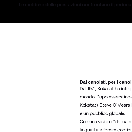
Le metriche delle prestazioni confrontano il periodo 
Dai canoisti, per i canoi
Dal 1971,
Kokatat
ha intrap
mondo. Dopo essersi innam
Kokatat), Steve O'Meara 
e un pubblico globale.
Con una visione “dai canoi
la qualità e fornire conti