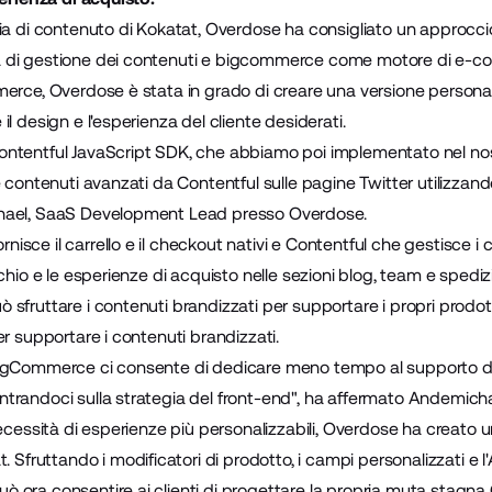
ia di contenuto di Kokatat, Overdose ha consigliato un approcci
 di gestione dei contenuti e bigcommerce come motore di e-co
merce, Overdose è stata in grado di creare una versione persona
il design e l'esperienza del cliente desiderati.
ontentful JavaScript SDK, che abbiamo poi implementato nel no
e contenuti avanzati da Contentful sulle pagine Twitter utilizza
hael, SaaS Development Lead presso Overdose.
sce il carrello e il checkout nativi e Contentful che gestisce i 
chio e le esperienze di acquisto nelle sezioni blog, team e spedizi
sfruttare i contenuti brandizzati per supportare i propri prodott
er supportare i contenuti brandizzati.
igCommerce ci consente di dedicare meno tempo al supporto di u
trandoci sulla strategia del front-end", ha affermato Andemicha
necessità di esperienze più personalizzabili, Overdose ha creato 
 Sfruttando i modificatori di prodotto, i campi personalizzati e l'
 ora consentire ai clienti di progettare la propria muta stagna