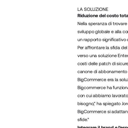
LA SOLUZIONE
Riduzione del costo tota
Nella speranza di trovare 
sviluppo globale e alla c
un rapporto significativo
Per affrontare la sfida de
verso una soluzione Enter
costi delle patch di sicu
canone di abbonamento al
BigCommerce era la soluz
Bigcommerce ha funzionali
con cui abbiamo lavorato 
bisogno," ha spiegato Jord
BigCommerce si adattano d
sfide."
Integrare il brand e l'es