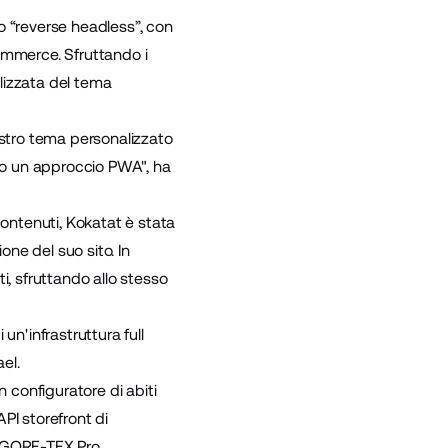
o “reverse headless”, con
mmerce. Sfruttando i
lizzata del
tema
stro tema personalizzato
ndo un approccio PWA", ha
contenuti, Kokatat è stata
one del suo sito. In
i, sfruttando allo stesso
n'infrastruttura full
el.
un
configuratore di abiti
API storefront di
 GORE-TEX Pro ,