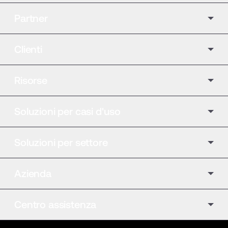
Partner
Clienti
Risorse
Soluzioni per casi d'uso
Soluzioni per settore
Azienda
Centro assistenza