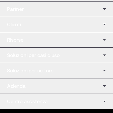
Partner
Clienti
Risorse
Soluzioni per casi d'uso
Soluzioni per settore
Azienda
Centro assistenza