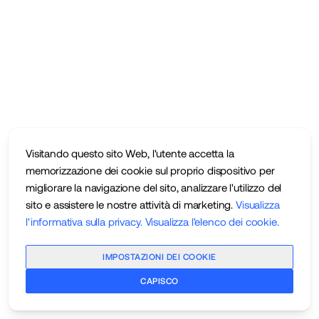
Visitando questo sito Web, l'utente accetta la
memorizzazione dei cookie sul proprio dispositivo per
migliorare la navigazione del sito, analizzare l'utilizzo del
sito e assistere le nostre attività di marketing.
Visualizza
l'informativa sulla privacy
.
Visualizza l'elenco dei cookie
.
IMPOSTAZIONI DEI COOKIE
CAPISCO